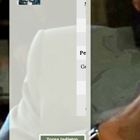
Miracle at
midnight
Anno:
1998
Personaggio:
Gen. Werner
Best
Regia di:
Ken
Cameron