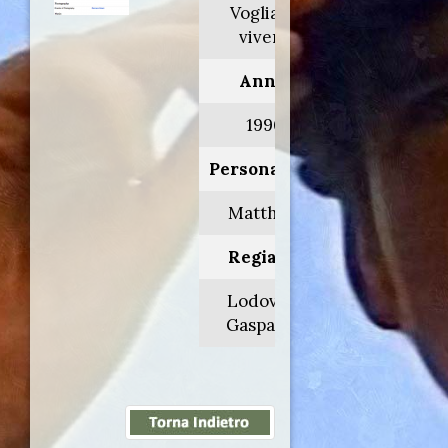
Voglia di
vivere
Anno:
1990
Personaggio:
Matthew
Regia di:
Lodovico
Gasparini