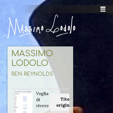
MASSIMO
LODOLO
REN REYNOLDS
Voglia
Titolo
di
originale:
vivere