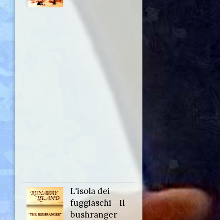
Runaway
Island: The
exiles
Anno:
1985
Personaggio:
Serg. Musgrove
Regia di:
Frank Arnold
L'isola dei
Titolo
fuggiaschi - Il
originale:
bushranger