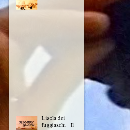
Runaway
Island: The
bushranger
Anno:
1984
Personaggio:
Serg. Musgrove
Regia di:
Igor Auzins
L'isola dei
Titolo
fuggiaschi - Il