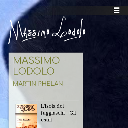
MASSIMO
LODOLO
MARTIN PHELAN
L'isola dei
Titolo
fuggiaschi - Gli
originale:
esuli