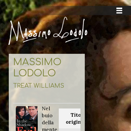
MASSIMO
LODOLO
TREAT WILLIAMS
Nel
Titolo
buio
originale:
della
mente