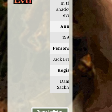
In the
shadow of
evil
Anno:
1995
Personaggio:
Jack Brenner
Regia di:
Daniel
Sackheim