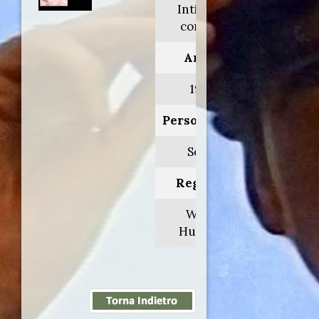
Intimate
contact
Anno:
1987
Personaggio:
Scott
Regia di:
Waris
Hussein