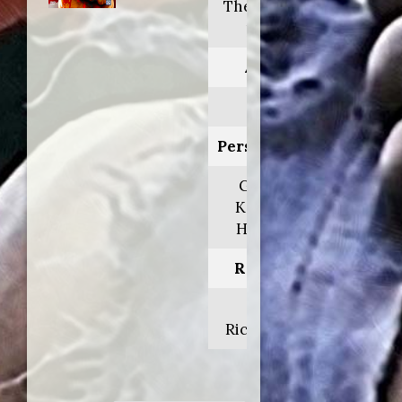
The penalty
phase
Anno:
1986
Personaggio:
Giudice
Kenneth
Hoffman
Regia di:
Tony
Richardson