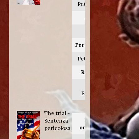
Peter Gunn
Anno:
1989
Personaggio:
Peter Gunn
Regia di:
Blake
Edwards
The trial -
Titolo
Sentenza
originale:
pericolosa