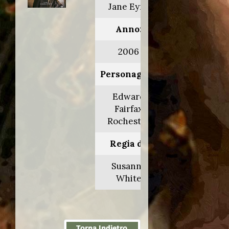
Jane Eyre
Anno:
2006
Personaggio:
Edward
Fairfax
Rochester
Regia di:
Susanna
White