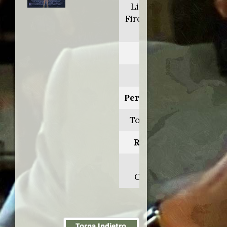
Lightning:
Fire from the
sky
Anno:
2001
Personaggio:
Tom Dobbs
Regia di:
David
Giancola