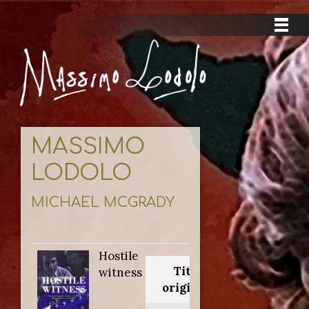
MASSIMO
LODOLO
MICHAEL MCGRADY
Hostile
Titolo
witness
originale: