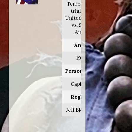
Terrorist on
trial: The
United States
vs. Salim
Ajami
Anno:
1988
Personaggio:
Capitano
Regia di:
Jeff Bleckner