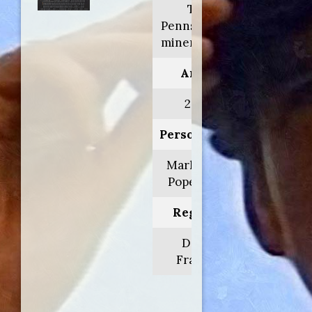
The
Pennsylvania
miners' story
Anno:
2002
Personaggio:
Mark 'Moe'
Popernack
Regia di:
David
Frankel