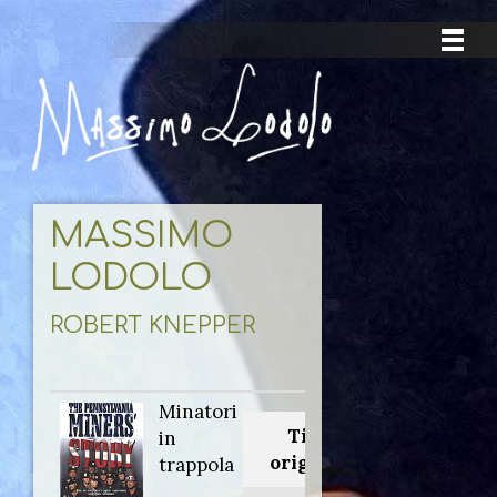
MASSIMO
LODOLO
ROBERT KNEPPER
Minatori
Titolo
in
originale:
trappola