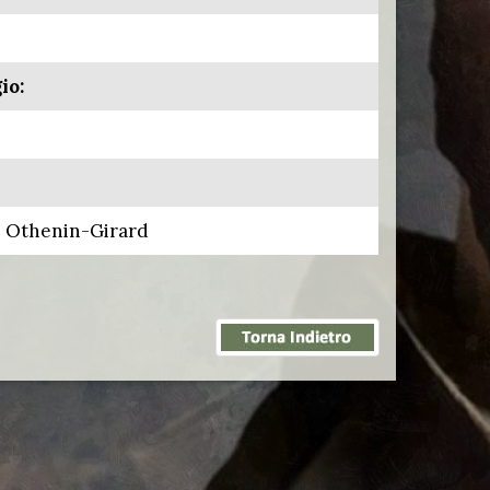
io:
 Othenin-Girard