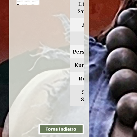
Il figlio di
Sandokan
Anno:
1998
Personaggio:
Kunat Singh
Regia di:
Sergio
Sollima