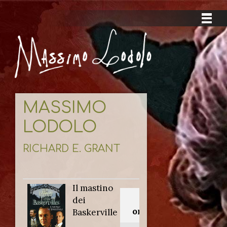
MASSIMO
LODOLO
RICHARD E. GRANT
Il mastino
Titolo
dei
originale:
Baskerville