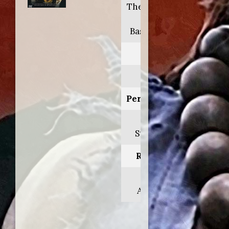
The hound of
the
Baskervilles
Anno:
2002
Personaggio:
Jack
Stapleton
Regia di:
David
Attwood