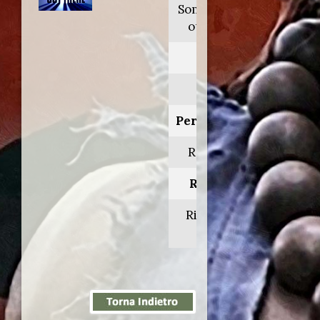
Something is
out there
Anno:
1988
Personaggio:
Ron Cobb
Regia di:
Richard A.
Colla