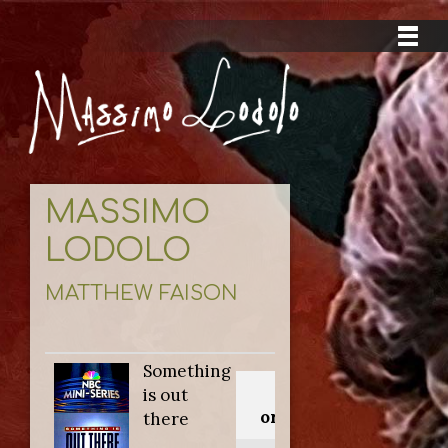
MASSIMO
LODOLO
MATTHEW FAISON
Something
Titolo
is out
originale:
there