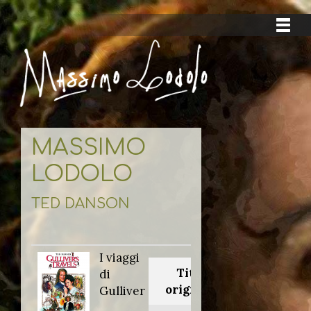
MASSIMO
LODOLO
TED DANSON
I viaggi
Titolo
di
originale:
Gulliver