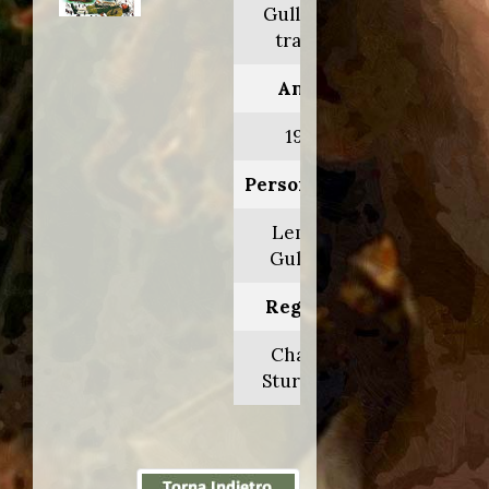
Gulliver's
travels
Anno:
1996
Personaggio:
Lemuel
Gulliver
Regia di:
Charles
Sturridge