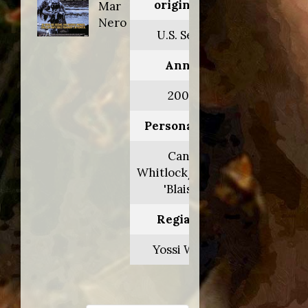
originale:
Mar
Nero
U.S. Seals
Anno:
2000
Personaggio:
Cane
Whitlock/Rusty
'Blaise'
Regia di:
Yossi Wein