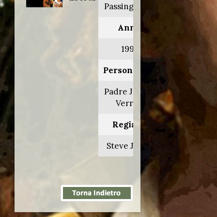
Passing glory
Anno:
1999
Personaggio:
Padre Joseph
Verrett
Regia di:
Steve James