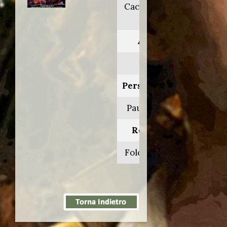
Cacciatori di
navi
Anno:
1990
Personaggio:
Paul Haskel
Regia di:
Folco Quilici