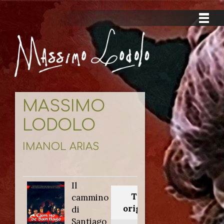
MASSIMO
LODOLO
IMANOL ARIAS
Il
Titolo
cammino
originale:
di
Santiago