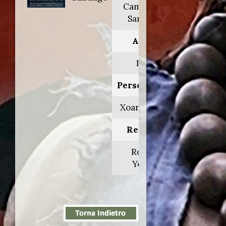
Camino de
Santiago
Anno:
1999
Personaggio:
Xoan Castro
Regia di:
Robert
Young