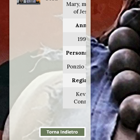
Mary, mother
of Jesus
Anno:
1999
Personaggio:
Ponzio Pilato
Regia di:
Kevin
Connor