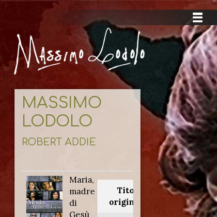
MASSIMO
LODOLO
ROBERT ADDIE
Maria,
Titolo
madre
originale:
di
Gesù