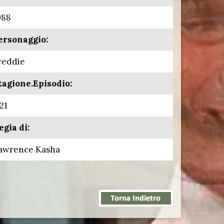
988
ersonaggio:
reddie
tagione.Episodio:
21
egia di:
awrence Kasha