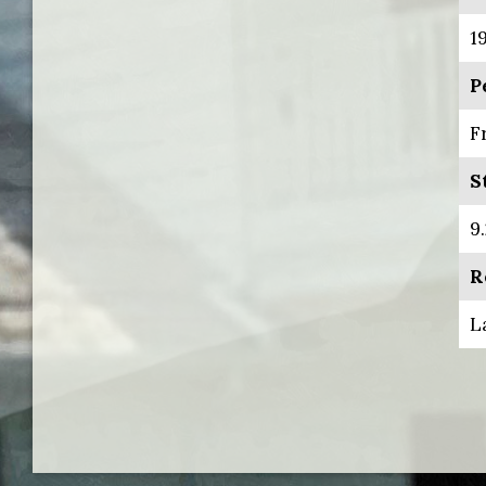
1
P
F
S
9.
R
L