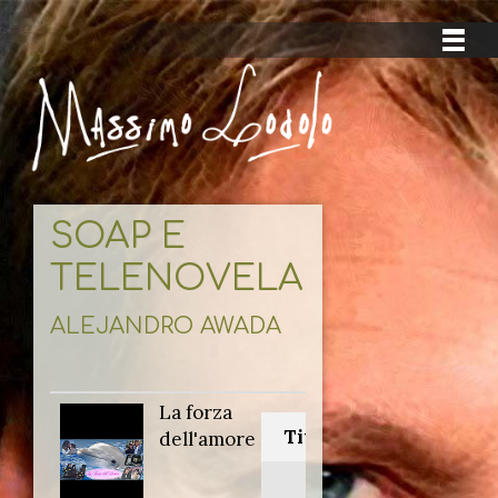
SOAP E
TELENOVELAS
ALEJANDRO AWADA
La forza
Titolo originale:
dell'amore
Nano