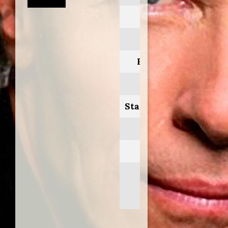
Anno:
1994
Personaggio:
Escobar
Stagione.Episodio:
1
Regia di:
Rodolfo
Hoppe/Rolo
Pereyra