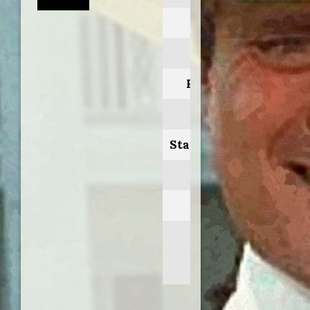
Anno:
1994
Personaggio:
Isp. Samperi
Stagione.Episodio:
1
Regia di:
Rodolfo
Hoppe/Rolo
Pereyra