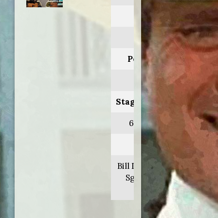
Anno:
1985
Personaggio:
Nielsen
Stagione.Episodio:
6.16-19-20-21
Regia di:
Bill Duke/Nicholas
Sgarro/Ernest
Pintoff