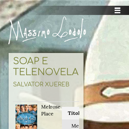
SOAP E
TELENOVELAS
SALVATOR XUEREB
Melrose
Titolo originale:
Place
Melrose Place