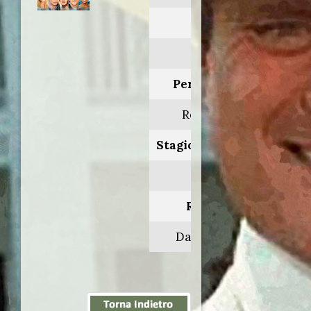
Anno:
1992
Personaggio:
Rob Bonds
Stagione.Episodio:
1.9
Regia di:
Daniel Attias