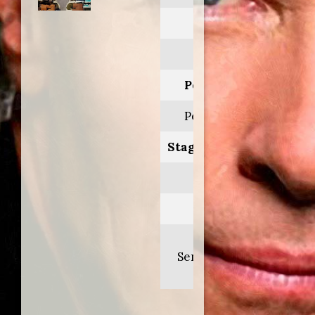
Anno:
1985
Personaggio:
Peter Freilich
Stagione.Episodio:
6.13-14
Regia di:
Lorraine
Senna/Nicholas
Sgarro