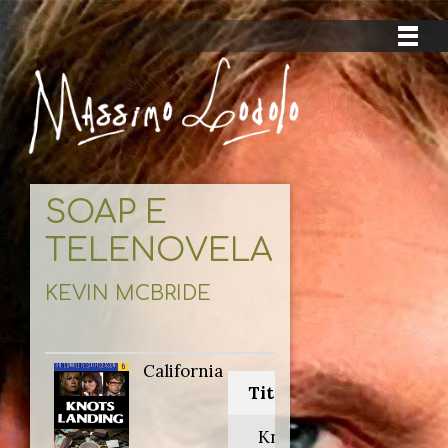
SOAP E
TELENOVELAS
KEVIN MCBRIDE
California
Titolo originale:
Knots Landing