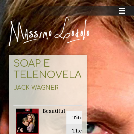
SOAP E
TELENOVELAS
JACK WAGNER
Beautiful
Titolo originale:
The bold and the