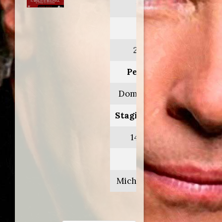
beautiful
Anno:
2003>2012
Personaggio:
Dominick Marone
Stagione.Episodio:
1472 episodi
Regia di:
Michael Stich/vari