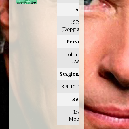
Anno:
1979>1980
(Doppiaggio 2005)
Personaggio:
John Ross 'J.R.'
Ewing Jr.
Stagione.Episodio:
3.9-10-16-17-19-21
Regia di:
Irving J.
Moore/vari