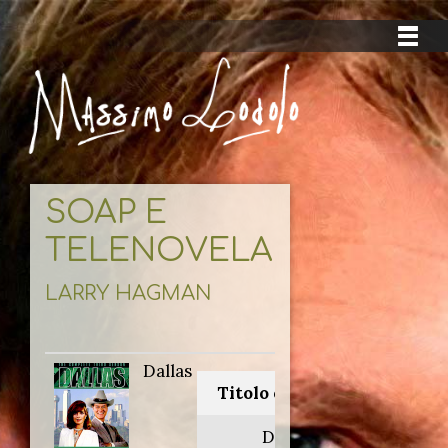
SOAP E
TELENOVELAS
LARRY HAGMAN
Dallas
Titolo originale:
Dallas