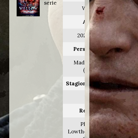
serie
Willow
Anno:
2022>2023
Personaggio:
Madmartigan
(voce)
Stagione.Episodio:
1.6-8
Regia di:
Philippa
Lowthorpe/Jamie