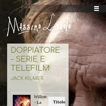
DOPPIATORE
- SERIE E
TELEFILM
JACK KILMER
Willow
Titolo originale:
- La