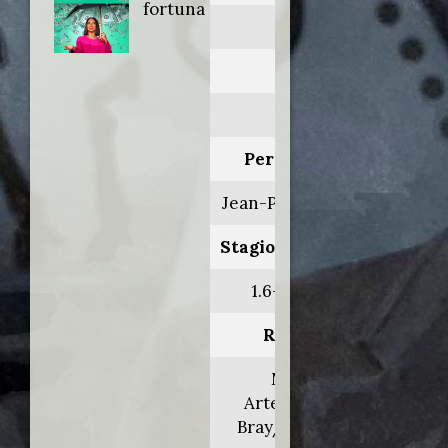
fortuna
Loot
Anno:
2022
Personaggio:
Jean-Pierre Voland
Stagione.Episodio:
1.6-7-8-9-10
Regia di:
Miguel
Arteta/Kevin
Bray/Alan Yang