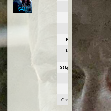
Good Sam
Anno:
2022
Personaggio:
Dr. Rob 'Griff'
Griffith
Stagione.Episodio:
1
Regia di:
Craig Siebels/vari