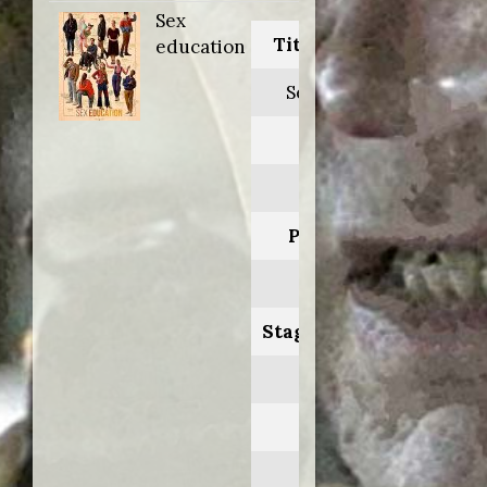
Sex
Titolo originale:
education
Sex education
Anno:
2021
Personaggio:
Peter Groff
Stagione.Episodio:
3.1-2-7
Regia di:
Ben