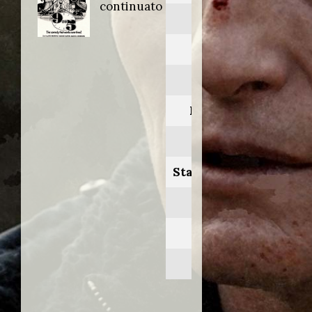
continuato
9 to 5
Anno:
1986
Personaggio:
Nicholas
Stagione.Episodio:
4.11
Regia di:
Doug Rogers