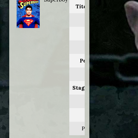
Titolo originale:
Superboy
Anno:
1989
Personaggio:
Dr. Stuart
Stagione.Episodio:
1.19
Regia di:
Peter Kiwitt