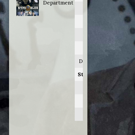
Department
NYPD Blue
Anno:
1994
Personaggio:
Dr. Jack Fleishman
Stagione.Episodio:
1.14
Regia di:
Rick Wallace