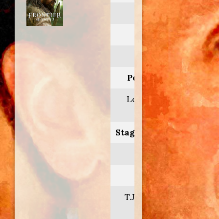
Frontier
Anno:
2018
Personaggio:
Lord Winston
Fisher
Stagione.Episodio:
3.1-5-6
Regia di:
T.J. Scott/John
Vatcher