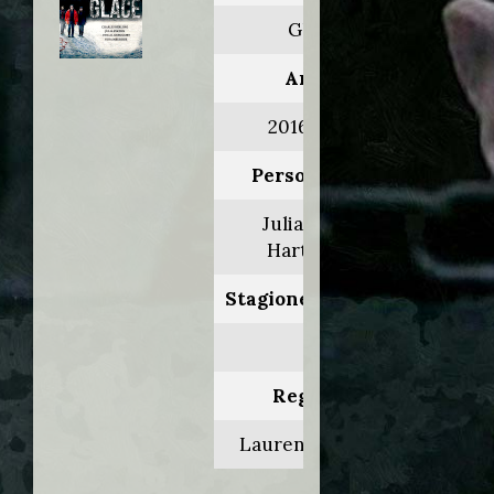
Glacé
Anno:
2016>2017
Personaggio:
Julian Alois
Hartmann
Stagione.Episodio:
1
Regia di:
Laurent Herbiet