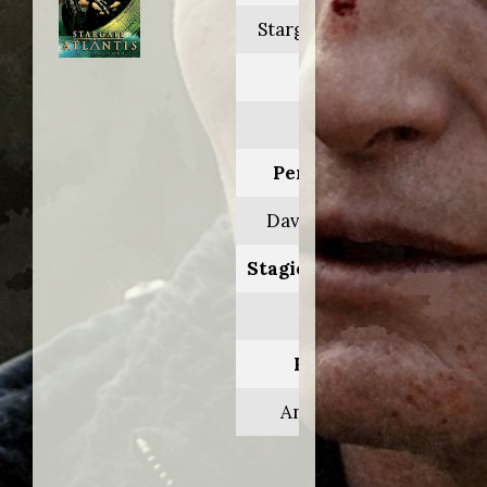
Stargate: Atlantis
Anno:
2008
Personaggio:
Dave Sheppard
Stagione.Episodio:
4.15
Regia di:
Andy Mikita