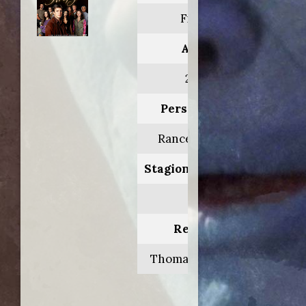
Firefly
Anno:
2003
Personaggio:
Rance Burgess
Stagione.Episodio:
1.12
Regia di:
Thomas J. Wright