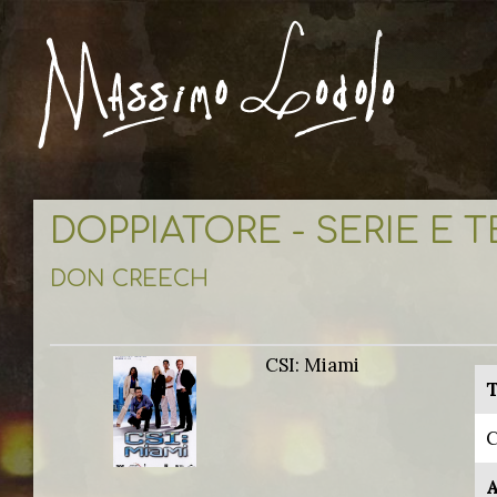
DOPPIATORE - SERIE E 
DON CREECH
CSI: Miami
T
C