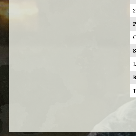
2
P
C
S
1
R
T