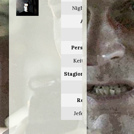
Night visions
Anno:
2001
Personaggio:
Keith Miller
Stagione.Episodio:
1.2
Regia di:
Jefery Levy