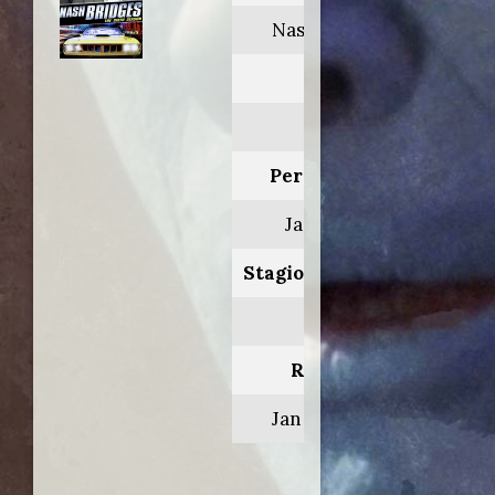
Nash Bridges
Anno:
2001
Personaggio:
Jack Noon
Stagione.Episodio:
6.11
Regia di:
Jan Eliasberg