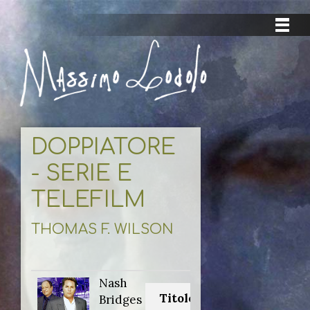
DOPPIATORE
- SERIE E
TELEFILM
THOMAS F. WILSON
Nash
Titolo originale:
Bridges