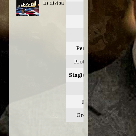
in divisa
JAG
Anno:
1999
Personaggio:
Prof. Pilkington
Stagione.Episodio:
5.6
Regia di:
Greg Beeman