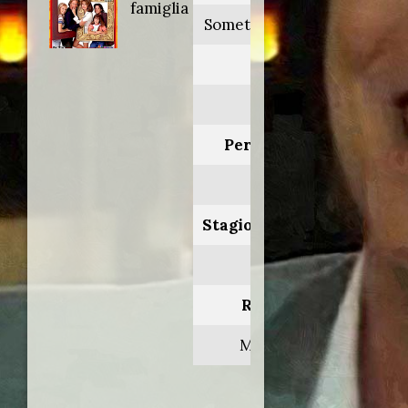
famiglia
Something so right
Anno:
1997
Personaggio:
David
Stagione.Episodio:
1.21
Regia di:
Max Tash