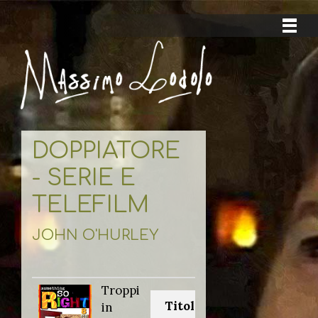
DOPPIATORE
- SERIE E
TELEFILM
JOHN O'HURLEY
Troppi
Titolo originale:
in