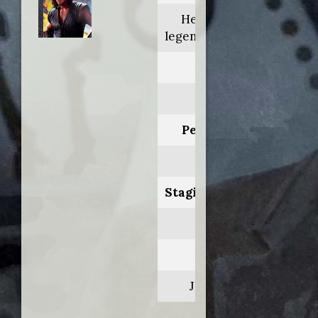
Hercules: The
legendary journeys
Anno:
1998
Personaggio:
Loki
Stagione.Episodio:
5.6-7
Regia di:
John Laing