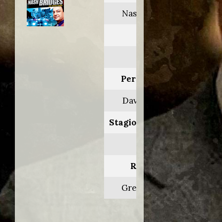
Nash Bridges
Anno:
1997
Personaggio:
David Wilkes
Stagione.Episodio:
2.20
Regia di:
Greg Beeman