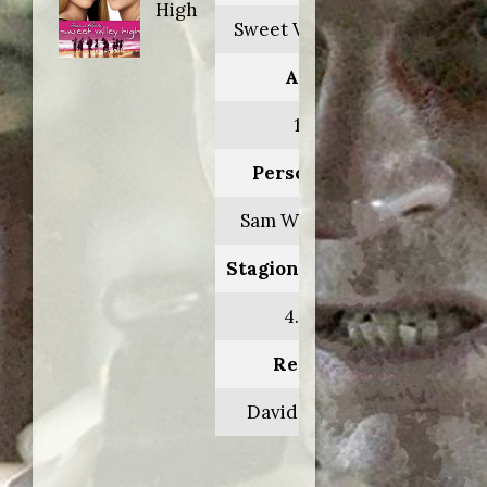
High
Sweet Valley High
Anno:
1997
Personaggio:
Sam Wainwright
Stagione.Episodio:
4.16-17
Regia di:
David Winning