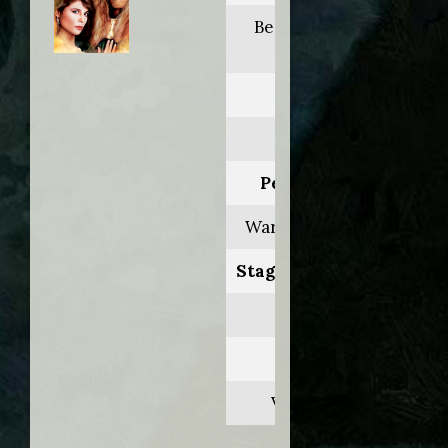
Beauty and the
beast
Anno:
1989
Personaggio:
Warren Brancton
Stagione.Episodio:
2.19
Regia di:
Victor Lobl