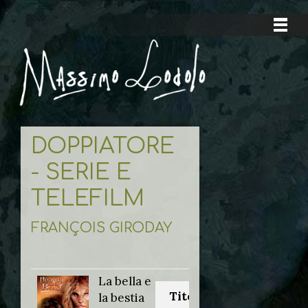
DOPPIATORE
- SERIE E
TELEFILM
FRANÇOIS GIRODAY
La bella e
Titolo originale:
la bestia