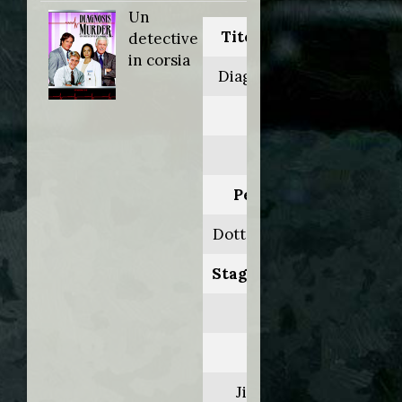
Un
Titolo originale:
detective
in corsia
Diagnosis murder
Anno:
1999
Personaggio:
Dott. Herb Downey
Stagione.Episodio:
6.14
Regia di:
Jim Johnston