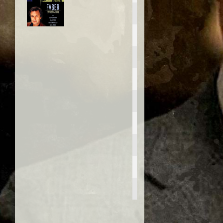
Der Fahnder
Anno:
1990
Personaggio:
Keule
Stagione.Episodio:
3.5
Regia di:
Max Färberböck