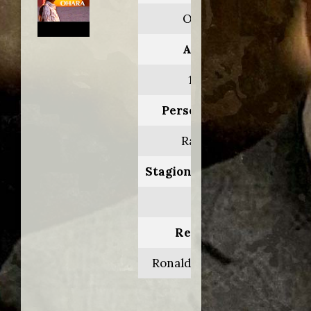
Ohara
Anno:
1987
Personaggio:
Ramon
Stagione.Episodio:
1.9
Regia di:
Ronald M. Cohen