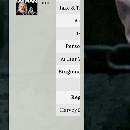
noi
Jake & The Fatman
Anno:
1988
Personaggio:
Arthur 'Arty' Felix
Stagione.Episodio:
1.15
Regia di:
Harvey S. Laidman